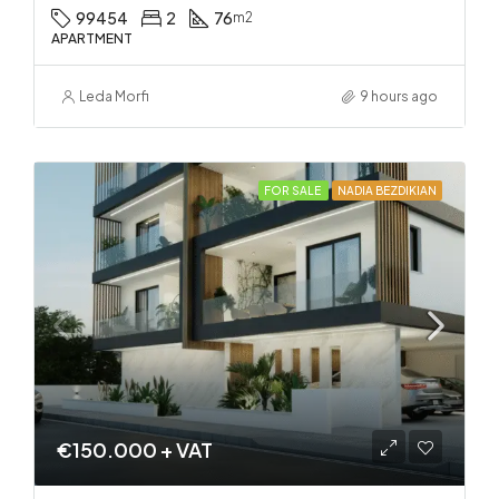
99454
2
76
m2
APARTMENT
Leda Morfi
9 hours ago
FOR SALE
NADIA BEZDIKIAN
€150.000 + VAT