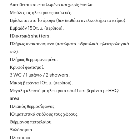
Διατίθεται και επιπλωμένο και χωρίς έπιπλα.
Με όλες τις ηλεκτρικές συσκευές.
Βρίσκεται στο 1ο όροφο (δεν διαθέτει ανελκυστήρα το κτίριο).
Εμβαδόν 150τ.μ. (περίπου).
Ηλεκτρικά shutters.
Πλήρως ανακαινισμένο (πατώματα, υδραυλικά, ηλεκτρολογικά
κτλ).
Πλήρως θερμομονωμένο.
Κρυφοί φωτισμοί.
3 WC / 1 μπάνιο / 2 showers.
Μικρή βεράντα 10τ.μ. (περίπου).
Μεγάλη κλειστή με ηλεκτρικά shutters βεράντα με BBQ
area.
Ηλιακός θερμοσίφωνας.
Κλιματιστικά σε όλους τους χώρους.
Θέρμανση πετρελαίου.
Ξυλόσομπα.
Πλυσταριό.