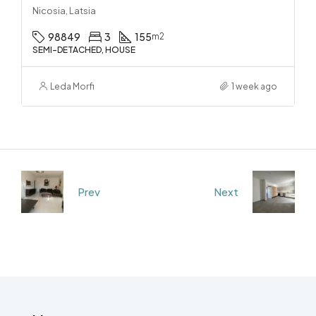
Nicosia, Latsia
98849
3
155
m2
SEMI-DETACHED, HOUSE
Leda Morfi
1 week ago
Prev
Next