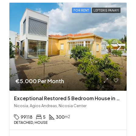
FOR RENT
LEFTERIS PANAYI
€5.000 Per Month
Exceptional Restored 5 Bedroom House in Agios Andreas
Nicosia, Agios Andreas, Nicosia Center
99118
5
300
m2
DETACHED, HOUSE