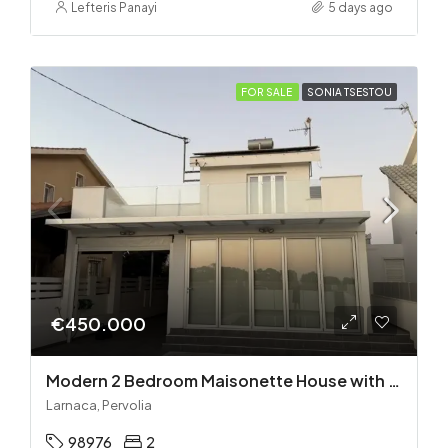
Lefteris Panayi
5 days ago
FOR SALE
SONIA TSESTOU
€450.000
Modern 2 Bedroom Maisonette House with Private Pool in Pervolia – 100m from the beach!
Larnaca, Pervolia
98976
2