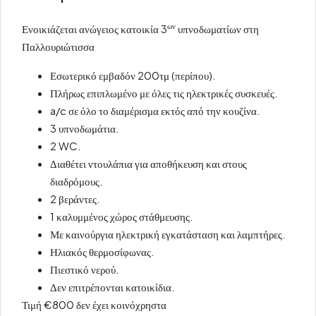
ων
Ενοικιάζεται ανώγειος κατοικία 3
υπνοδωματίων στη
Παλλουριώτισσα
Εσωτερικό εμβαδόν 200τμ (περίπου).
Πλήρως επιπλωμένο με όλες τις ηλεκτρικές συσκευές.
a
/
c
σε όλο το διαμέρισμα εκτός από την κουζίνα.
3 υπνοδωμάτια.
2
WC
.
Διαθέτει ντουλάπια για αποθήκευση και στους
διαδρόμους.
2 βεράντες.
1 καλυμμένος χώρος στάθμευσης.
Με καινούργια ηλεκτρική εγκατάσταση και λαμπτήρες.
Ηλιακός θερμοσίφωνας.
Πιεστικό νερού.
Δεν επιτρέπονται κατοικίδια.
Τιμή
€
800 δεν έχει κοινόχρηστα