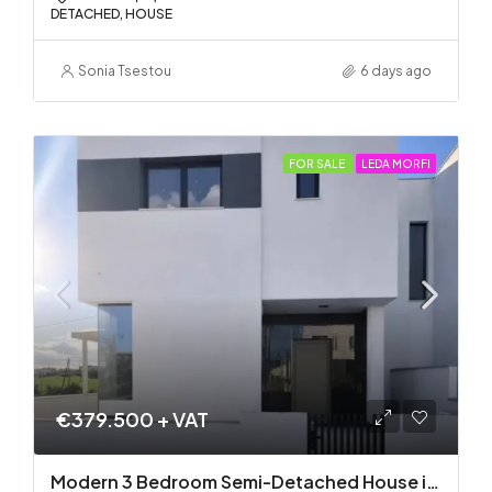
DETACHED, HOUSE
Sonia Tsestou
6 days ago
FOR SALE
LEDA MORFI
€379.500 + VAT
Modern 3 Bedroom Semi-Detached House in Latsia/Geri boarders – Ready to Move In!