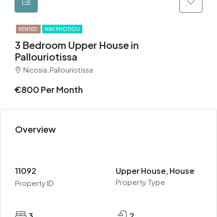
RENTED
NIKI PHOTIOU
3 Bedroom Upper House in
Pallouriotissa
Nicosia, Pallouriotissa
€800 Per Month
Overview
11092
Upper House, House
Property Type
Property ID
3
2