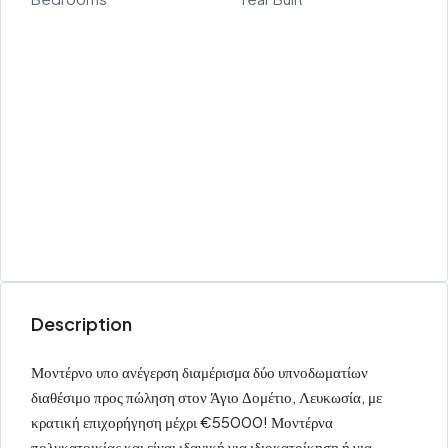
Description
Μοντέρνο υπο ανέγερση διαμέρισμα δύο υπνοδωματίων
διαθέσιμο προς πώληση στον Άγιο Δομέτιο, Λευκωσία, με
κρατική επιχορήγηση μέχρι €55000! Μοντέρνα
πολυκατοικίας και είναι ιδανική για ιδιοκατοίκηση ή για