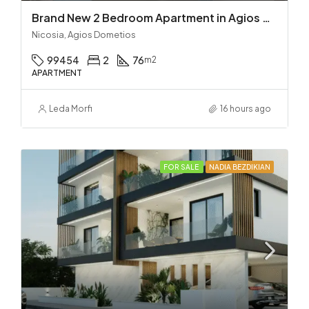
Brand New 2 Bedroom Apartment in Agios Dometios – Delivery in 2 months!
Nicosia, Agios Dometios
99454
2
76
m2
APARTMENT
Leda Morfi
16 hours ago
FOR SALE
NADIA BEZDIKIAN