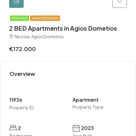
FOR SALE
NADIA BEZDIKIAN
2 BED Apartments in Agios Dometios
Nicosia, Agios Dometios
€172.000
Overview
11936
Apartment
Property Type
Property ID
2
2023
Bedrooms
Year Built