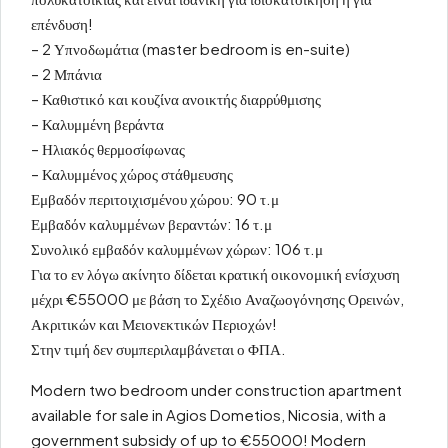
επένδυση!
– 2 Υπνοδωμάτια (master bedroom is en-suite)
– 2 Μπάνια
– Καθιστικό και κουζίνα ανοικτής διαρρύθμισης
– Καλυμμένη βεράντα
– Ηλιακός θερμοσίφωνας
– Καλυμμένος χώρος στάθμευσης
Εμβαδόν περιτοιχισμένου χώρου: 90 τ.μ
Εμβαδόν καλυμμένων βεραντών: 16 τ.μ
Συνολικό εμβαδόν καλυμμένων χώρων: 106 τ.μ
Για το εν λόγω ακίνητο δίδεται κρατική οικονομική ενίσχυση
μέχρι €55000 με βάση το Σχέδιο Αναζωογόνησης Ορεινών,
Ακριτικών και Μειονεκτικών Περιοχών!
Στην τιμή δεν συμπεριλαμβάνεται ο ΦΠΑ.
Modern two bedroom under construction apartment
available for sale in Agios Dometios, Nicosia, with a
government subsidy of up to €55000! Modern