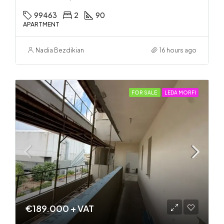
99463
2
90
APARTMENT
Nadia Bezdikian
16 hours ago
FOR SALE
LEDA MORFI
€189.000 + VAT